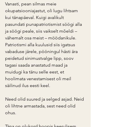
Vanasti, pean silmas meie 
okupatsiooniajastut, oli lugu lihtsam 
kui tänapäeval. Kuigi avalikult 
pasundati punapatriotismist söögi alla 
ja söögi peale, siis vaikselt mõeldi – 
vähemalt osa meist – möödanikule. 
Patriotismi alla kuulusid siis igatsus 
vabaduse järele, pööningul hästi ära 
peidetud sinimustvalge lipp, soov 
tagasi saada anastatud maad ja 
muidugi ka tänu selle eest, et 
hoolimata venestamisest oli meil 
säilinud ilus eesti keel.
Need olid suured ja selged asjad. Neid 
oli lihtne armastada, sest need olid 
ohus.
Täna on olukord hoopis keerulisem. 