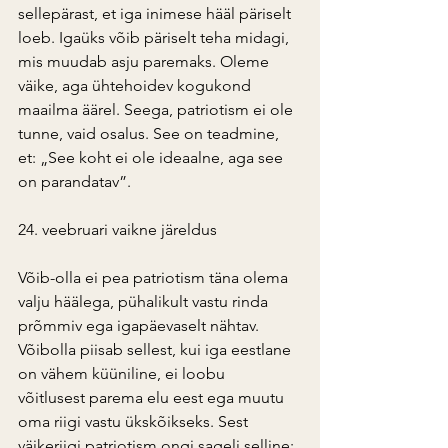
sellepärast, et iga inimese hääl päriselt 
loeb. Igaüks võib päriselt teha midagi, 
mis muudab asju paremaks. Oleme 
väike, aga ühtehoidev kogukond 
maailma äärel. Seega, patriotism ei ole 
tunne, vaid osalus. See on teadmine, 
et: „See koht ei ole ideaalne, aga see 
on parandatav”.
24. veebruari vaikne järeldus
Võib-olla ei pea patriotism täna olema 
valju häälega, pühalikult vastu rinda 
prõmmiv ega igapäevaselt nähtav. 
Võibolla piisab sellest, kui iga eestlane 
on vähem küüniline, ei loobu
võitlusest parema elu eest ega muutu 
oma riigi vastu ükskõikseks. Sest 
väikeriigi patriotism ongi sageli selline: 