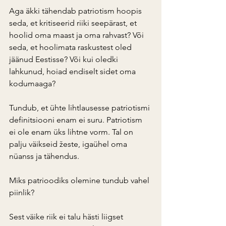
Aga äkki tähendab patriotism hoopis 
seda, et kritiseerid riiki seepärast, et 
hoolid oma maast ja oma rahvast? Või 
seda, et hoolimata raskustest oled 
jäänud Eestisse? Või kui oledki 
lahkunud, hoiad endiselt sidet oma 
kodumaaga?
Tundub, et ühte lihtlausesse patriotismi 
definitsiooni enam ei suru. Patriotism 
ei ole enam üks lihtne vorm. Tal on 
palju väikseid žeste, igaühel oma 
nüanss ja tähendus.
Miks patrioodiks olemine tundub vahel 
piinlik?
Sest väike riik ei talu hästi liigset 