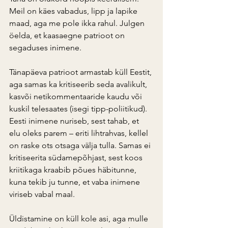
Meil on käes vabadus, lipp ja lapike 
maad, aga me pole ikka rahul. Julgen 
öelda, et kaasaegne patrioot on 
segaduses inimene.
Tänapäeva patrioot armastab küll Eestit, 
aga samas ka kritiseerib seda avalikult, 
kasvõi netikommentaaride kaudu või 
kuskil telesaates (isegi tipp-poliitikud). 
Eesti inimene nuriseb, sest tahab, et 
elu oleks parem – eriti lihtrahvas, kellel 
on raske ots otsaga välja tulla. Samas ei 
kritiseerita südamepõhjast, sest koos 
kriitikaga kraabib põues häbitunne, 
kuna tekib ju tunne, et vaba inimene 
viriseb vabal maal.
Üldistamine on küll kole asi, aga mulle 