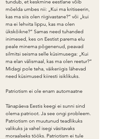
tundub, et keskmine eestlane võib 
mõelda umbes nii: „Kui ma kritiseerin, 
kas ma siis olen riigivastane?” või „kui 
ma ei lehvita lippu, kas ma olen
ükskõikne?” Samas need tuhanded 
inimesed, kes on Eestist parema elu 
peale minema põgenenud, peavad 
silmitsi seisma selle küsimusega: „Kui 
ma elan välismaal, kas ma olen reetur?” 
Midagi pole teha, väikeriigis lähevad 
need küsimused kiiresti isiklikuks.
Patriotism ei ole enam automaatne
Tänapäeva Eestis keegi ei sunni sind 
olema patrioot. Ja see ongi probleem.
Patriotism on muutunud teadlikuks 
valikuks ja vahel isegi väsitavaks 
moraalseks tööks. Patriotism ei tule 