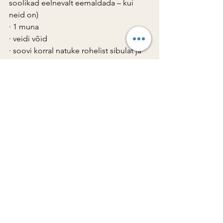
soolikad eelnevalt eemaldada – kui 
neid on)
· 1 muna
· veidi võid
· soovi korral natuke rohelist sibulat ja 
tilli. Kui tahad traditsioonide vastu 
mässata, lisa väike törts hapukurki.
Valmistamine
1. Keeda muna
· Pane muna külma vette.
· Keeda 8–9 minutit, kuni ta on kindlalt, 
aga mitte vihaselt kõva.
· Jahuta, koori ja lõika viiludeks. (Kui 
muna ei kooru hästi, süüdista päeva, 
mitte ennast).
2. Valmista leib
· Määri leivale õhuke, aga enesekindel 