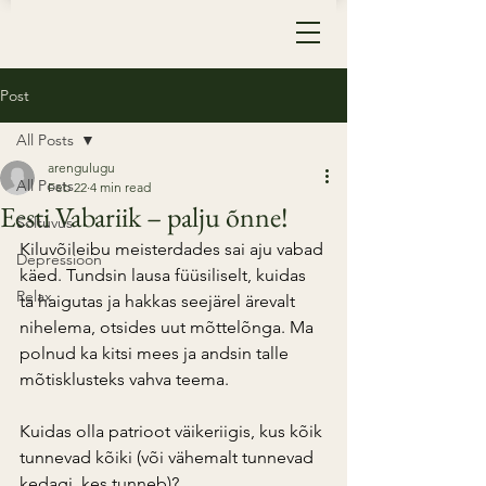
Post
All Posts
arengulugu
All Posts
Feb 22
4 min read
Eesti Vabariik – palju õnne!
Sõltuvus
Kiluvõileibu meisterdades sai aju vabad 
Depressioon
käed. Tundsin lausa füüsiliselt, kuidas 
Relax
ta haigutas ja hakkas seejärel ärevalt 
nihelema, otsides uut mõttelõnga. Ma 
polnud ka kitsi mees ja andsin talle 
mõtisklusteks vahva teema.
Kuidas olla patrioot väikeriigis, kus kõik 
tunnevad kõiki (või vähemalt tunnevad 
kedagi, kes tunneb)?