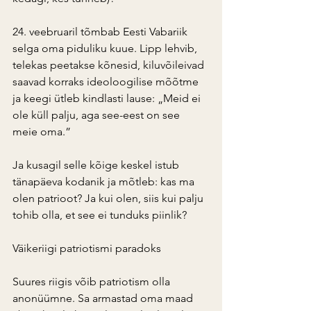
24. veebruaril tõmbab Eesti Vabariik 
selga oma piduliku kuue. Lipp lehvib, 
telekas peetakse kõnesid, kiluvõileivad 
saavad korraks ideoloogilise mõõtme 
ja keegi ütleb kindlasti lause: „Meid ei 
ole küll palju, aga see-eest on see 
meie oma.”
Ja kusagil selle kõige keskel istub 
tänapäeva kodanik ja mõtleb: kas ma 
olen patrioot? Ja kui olen, siis kui palju 
tohib olla, et see ei tunduks piinlik?
Väikeriigi patriotismi paradoks
Suures riigis võib patriotism olla 
anonüümne. Sa armastad oma maad 