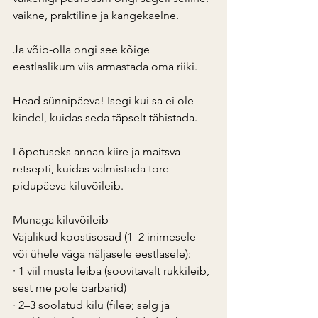
vaikne, praktiline ja kangekaelne.
Ja võib-olla ongi see kõige 
eestlaslikum viis armastada oma riiki.
Head sünnipäeva! Isegi kui sa ei ole 
kindel, kuidas seda täpselt tähistada.
Lõpetuseks annan kiire ja maitsva 
retsepti, kuidas valmistada tore 
pidupäeva kiluvõileib.
Munaga kiluvõileib
Vajalikud koostisosad (1–2 inimesele 
või ühele väga näljasele eestlasele):
· 1 viil musta leiba (soovitavalt rukkileib, 
sest me pole barbarid)
· 2–3 soolatud kilu (filee; selg ja 