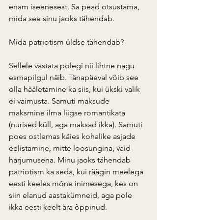
enam iseenesest. Sa pead otsustama, 
mida see sinu jaoks tähendab.
Mida patriotism üldse tähendab?
Sellele vastata polegi nii lihtne nagu 
esmapilgul näib. Tänapäeval võib see 
olla hääletamine ka siis, kui ükski valik 
ei vaimusta. Samuti maksude 
maksmine ilma liigse romantikata 
(nurised küll, aga maksad ikka). Samuti 
poes ostlemas käies kohalike asjade 
eelistamine, mitte loosungina, vaid 
harjumusena. Minu jaoks tähendab 
patriotism ka seda, kui räägin meelega 
eesti keeles mõne inimesega, kes on 
siin elanud aastakümneid, aga pole 
ikka eesti keelt ära õppinud.