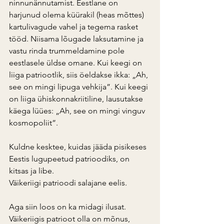
ninnunännutamist. Eestlane on 
harjunud olema küürakil (heas mõttes) 
kartulivagude vahel ja tegema rasket 
tööd. Niisama lõugade laksutamine ja 
vastu rinda trummeldamine pole 
eestlasele üldse omane. Kui keegi on 
liiga patriootlik, siis öeldakse ikka: „Ah, 
see on mingi lipuga vehkija”. Kui keegi 
on liiga ühiskonnakriitiline, lausutakse 
käega lüües: „Ah, see on mingi vinguv 
kosmopoliit”.
Kuldne kesktee, kuidas jääda pisikeses 
Eestis lugupeetud patrioodiks, on 
kitsas ja libe.
Väikeriigi patrioodi salajane eelis.
Aga siin loos on ka midagi ilusat. 
Väikeriigis patrioot olla on mõnus, 