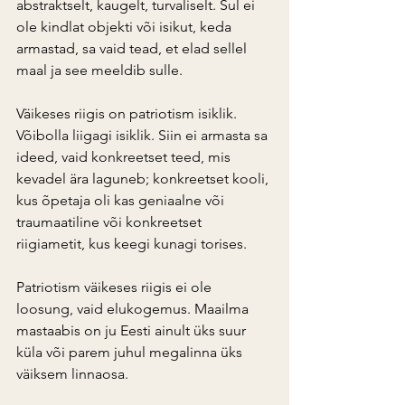
abstraktselt, kaugelt, turvaliselt. Sul ei 
ole kindlat objekti või isikut, keda 
armastad, sa vaid tead, et elad sellel 
maal ja see meeldib sulle.
Väikeses riigis on patriotism isiklik. 
Võibolla liigagi isiklik. Siin ei armasta sa 
ideed, vaid konkreetset teed, mis 
kevadel ära laguneb; konkreetset kooli, 
kus õpetaja oli kas geniaalne või 
traumaatiline või konkreetset 
riigiametit, kus keegi kunagi torises.
Patriotism väikeses riigis ei ole 
loosung, vaid elukogemus. Maailma 
mastaabis on ju Eesti ainult üks suur 
küla või parem juhul megalinna üks 
väiksem linnaosa.