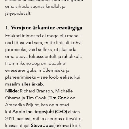
oma sihtide suunas kindlalt ja 
järjepidevalt.
1. 
Varajane ärkamine eesmärgiga
Edukad inimesed ei maga elu maha – 
nad tõusevad vara, mitte lihtsalt kohvi 
joomiseks, vaid selleks, et alustada 
oma päeva fokusseeritult ja rahulikult. 
Hommikune aeg on ideaalne 
enesearenguks, mõtlemiseks ja 
planeerimiseks – see loob eelise, kui 
maailm alles ärkab.
Näide:
 Richard Branson, Michelle 
Obama ja Tim Cook (
Tim Cook
 on 
Ameerika ärijuht, kes on tuntud 
kui 
Apple Inc. tegevjuht (CEO)
 alates 
2011. aastast, mil ta asendas ettevõtte 
kaasasutajat 
Steve Jobsi
)ärkavad kõik 