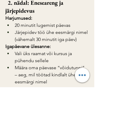
2. nädal: Eneseareng ja 
järjepidevus
Harjumused:
20 minutit lugemist päevas
Järjepidev töö ühe eesmärgi nimel 
(vähemalt 30 minutit iga päev)
Igapäevane ülesanne:
Vali üks raamat või kursus ja 
pühendu sellele
Määra oma päevase “võidutunni” 
– aeg, mil töötad kindlalt ühe 
eesmärgi nimel
3. nädal: Suhted, võrgustik ja EI 
ütlemine
Harjumused:
1 sisukas vestlus päevas
1 "ei" öeldud ebameeldivale 