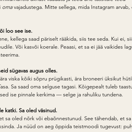
 
oma
 vajadustega. Mitte sellega, mida Instagram arvab, 
õi loo see ise.
e, kellega saad päriselt rääkida, siis tee seda. Kui ei, siis
dile. Või kasvõi koerale. Peaasi, et sa ei jää vaikides 
la
steerima.
seid sügavas augus olles.
ära viska kõiki sõpru prügikasti, ära broneeri üksikut hüti
asa. Sa saad oma selguse tagasi. Kõigepealt tuleb taastu
ed ise pinnale kerkima — selge ja rahuliku tundena.
e katki. Sa oled väsinud.
et sa oled nõrk või ebaõnnestunud. See tähendab, et sa
ksinda. Ja nüüd on aeg õppida teistmoodi tugevust: puh