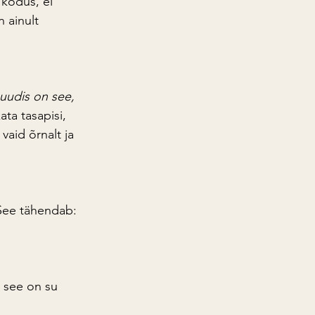
 kodus, ei 
 ainult 
uudis on see, 
ta tasapisi, 
vaid õrnalt ja 
 See tähendab:
i see on su 