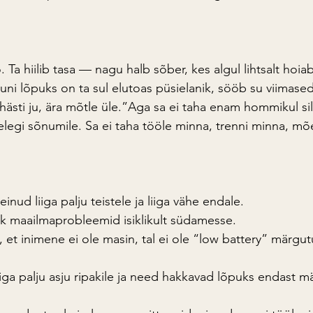
 Ta hiilib tasa — nagu halb sõber, kes algul lihtsalt hoiab
, kuni lõpuks on ta sul elutoas püsielanik, sööb su viimase
hästi ju, ära mõtle üle.”Aga sa ei taha enam hommikul silm
elegi sõnumile. Sa ei taha tööle minna, trenni minna, mõ
einud liiga palju teistele ja liiga vähe endale.
k maailmaprobleemid isiklikult südamesse.
et inimene ei ole masin, tal ei ole “low battery” märgutu
iiga palju asju ripakile ja need hakkavad lõpuks endast 