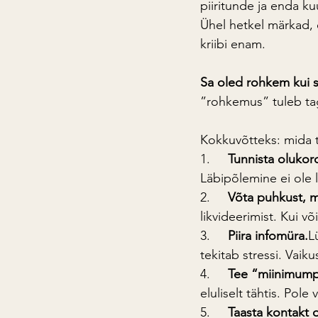
piiritunde ja enda ku
Ühel hetkel märkad, 
kriibi enam.
Sa oled rohkem kui 
”rohkemus” tuleb taga
Kokkuvõtteks: mida t
1.     
Tunnista olukor
Läbipõlemine ei ole
2.     
Võta puhkust, mi
likvideerimist. Kui v
3.     
Piira infomüra.
L
tekitab stressi. Vaiku
4.     
Tee “miinimump
eluliselt tähtis. Pole 
5.     
Taasta kontakt