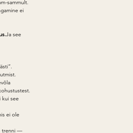
amm-sammult. 
ngamine ei 
us.
Ja see 
sti”. 
utmist.
evõla 
 kohustustest.
 kui see 
is ei ole 
a trenni — 