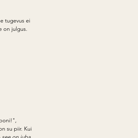
e tugevus ei 
e on julgus. 
ooni!", 
 su piir. Kui 
 
see on juba 