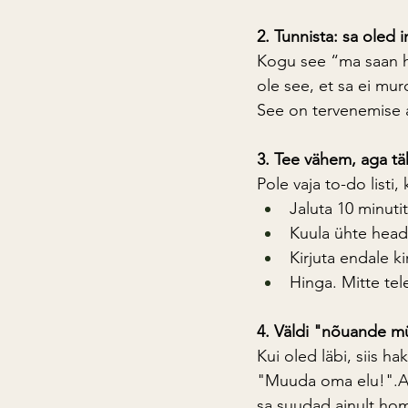
2. Tunnista: sa oled
Kogu see “ma saan ha
ole see, et sa ei mur
See on tervenemise 
3. Tee vähem, aga tä
Pole vaja to-do listi
Jaluta 10 minutit
Kuula ühte head 
Kirjuta endale k
Hinga. Mitte tele
4. Väldi "nõuande mü
Kui oled läbi, siis h
"Muuda oma elu!".Aga 
sa suudad ainult hom