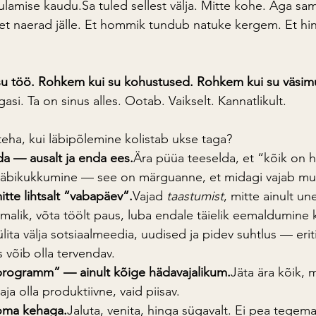
ulamise 
kaudu.Sa
 tuled sellest välja. Mitte kohe. Aga s
et naerad jälle. Et hommik tundub natuke kergem. Et hi
su töö. Rohkem kui su kohustused. Rohkem kui su väsim
si. Ta on sinus alles. Ootab. Vaikselt. Kannatlikult.
eha, kui läbipõlemine kolistab ukse taga?
da — ausalt ja enda ees.
Ära püüa teeselda, et “kõik on hä
 läbikukkumine — see on märguanne, et midagi vajab mu
tte lihtsalt “vabapäev”.
Vajad 
taastumist
, mitte ainult un
õimalik, võta töölt paus, luba endale täielik eemaldumine
ülita välja sotsiaalmeedia, uudised ja pidev suhtlus — eriti
s võib olla tervendav.
rogramm” — ainult kõige hädavajalikum.
Jäta ära kõik, m
vaja olla produktiivne, vaid piisav.
 oma kehaga.
Jaluta, venita, hinga sügavalt. Ei pea tegem