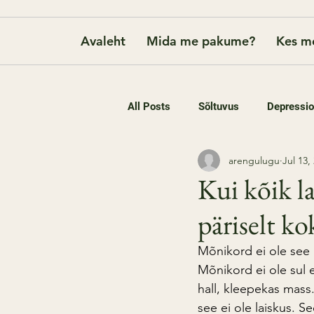
Avaleht
Mida me pakume?
Kes m
All Posts
Sõltuvus
Depressi
arengulugu
Jul 13,
Kui kõik l
päriselt k
Mõnikord ei ole see l
Mõnikord ei ole sul
hall, kleepekas mass.
see ei ole laiskus. S