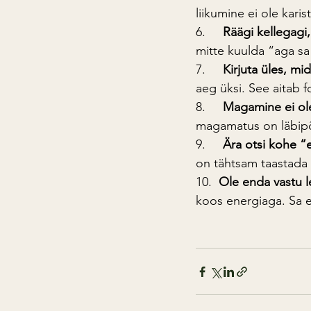
liikumine ei ole kari
6.     
Räägi kellegagi
mitte kuulda “aga sa
7.     
Kirjuta üles, mid
aeg üksi. See aitab 
8.     
Magamine ei ole 
magamatus on läbipõ
9.     
Ära otsi kohe “e
on tähtsam taastada 
10.  
Ole enda vastu l
koos energiaga. Sa 