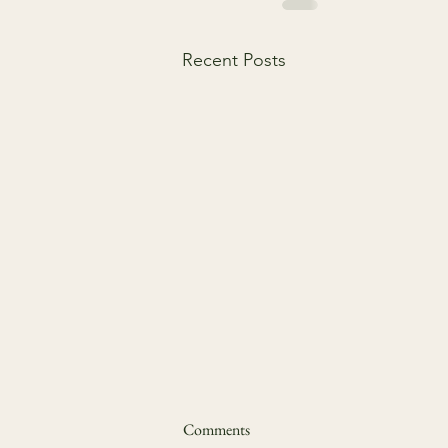
Recent Posts
Üksildus täiskasvanueas – vaikne
Comments
epideemia, millest räägitakse liiga