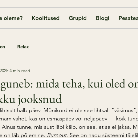
e oleme?
Koolitused
Grupid
Blogi
Pesatea
oon
Relax
 2025
4 min read
aguneb: mida teha, kui oled 
okku jooksnud
ihtsalt halb päev. Mõnikord ei ole see lihtsalt "väsimus",
 enam vahet, kas on esmaspäev või neljapäev — kõik tun
 Ainus tunne, mis sust läbi käib, on see, et sa ei jaksa. M
ee on läbipõlemine. 
Burnout.
 See on nagu süsteemi täieli