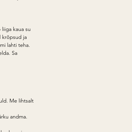
 liiga kaua su 
d krõpsud ja 
i lahti teha. 
elda. Sa 
ld. Me lihtsalt 
märku andma.