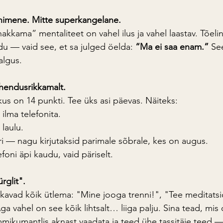
 inimene. Mitte superkangelane.
kkama” mentaliteet on vahel ilus ja vahel laastav. Tõelin
du — vaid see, et sa julged öelda: 
“Ma ei saa enam.”
 Se
algus.
hendusrikkamalt.
, kus on 14 punkti. Tee üks asi päevas. Näiteks:
 ilma telefonita.
laulu.
iri — nagu kirjutaksid parimale sõbrale, kes on augus.
foni äpi kaudu, vaid päriselt.
rglit".
akkavad kõik ütlema: "Mine jooga trenni!", "Tee meditatsi
vahel on see kõik lihtsalt… liiga palju. Sina tead, mis on
mikumantlis aknast vaadata ja teed ühe tassitäie teed —