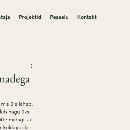
taja
Projektid
Pesaelu
Kontakt
omadega
 mis üle läheb. 
dub nagu üks 
itte midagi. Ja 
k kokkujooks. 