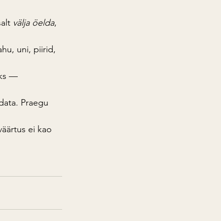
alt 
välja öelda
, 
hu, uni, piirid, 
ks — 
data. Praegu 
väärtus ei kao 