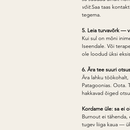
võit.
Saa taas kontakti
tegema.
5. Leia turvavõrk — v
Kui sul on mõni inimen
Iseendale. Või terapeu
ole loodud üksi eksi
6. Ära tee suuri otsu
Ära lahku töökohalt, 
Patagoonias. Oota. T
hakkavad õiged otsus
Kordame üle: sa ei ol
Burnout ei tähenda, 
tugev liiga kaua — ü