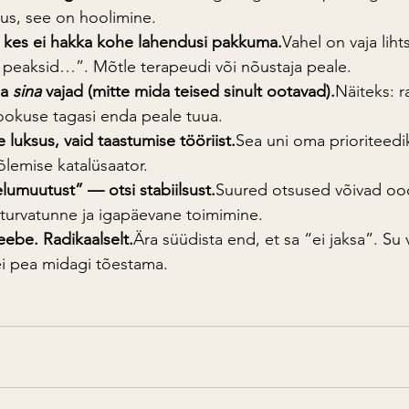
stus, see on hoolimine.
, kes ei hakka kohe lahendusi pakkuma.
Vahel on vaja lihts
 peaksid…”. Mõtle terapeudi või nõustaja peale.
a 
sina
 vajad (mitte mida teised sinult ootavad).
Näiteks: ra
fookuse tagasi enda peale tuua.
luksus, vaid taastumise tööriist.
Sea uni oma prioriteedi
lemise katalüsaator.
lumuutust” — otsi stabiilsust.
Suured otsused võivad oo
turvatunne ja igapäevane toimimine.
eebe. Radikaalselt.
Ära süüdista end, et sa “ei jaksa”. Su 
ei pea midagi tõestama.