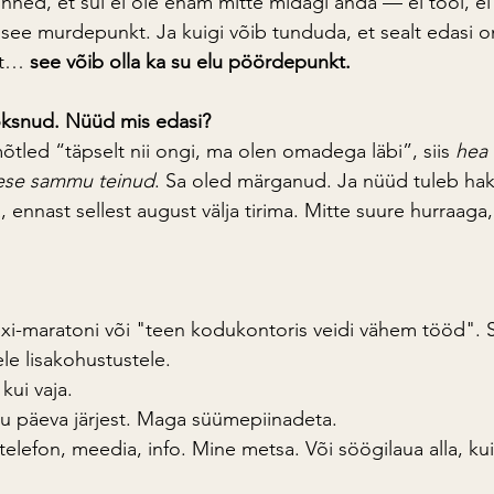
unned, et sul ei ole enam mitte midagi anda — ei tööl, ei
ee murdepunkt. Ja kuigi võib tunduda, et sealt edasi on
lt… 
see võib olla ka su elu pöördepunkt.
oksnud. Nüüd mis edasi?
õtled “täpselt nii ongi, ma olen omadega läbi”, siis 
hea 
mese sammu teinud
. Sa oled märganud. Ja nüüd tuleb haka
nnast sellest august välja tirima. Mitte suure hurraaga, 
ixi-maratoni või "teen kodukontoris veidi vähem tööd".
ele lisakohustustele.
kui vaja.
 päeva järjest. Maga süümepiinadeta.
: telefon, meedia, info. Mine metsa. Või söögilaua alla, ku