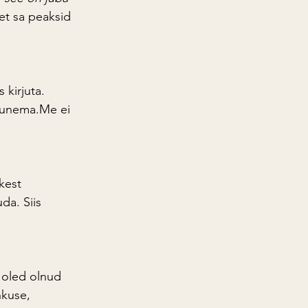
et sa peaksid 
 kirjuta. 
gunema.Me
 ei 
kest 
da. Siis 
 oled olnud 
kuse, 