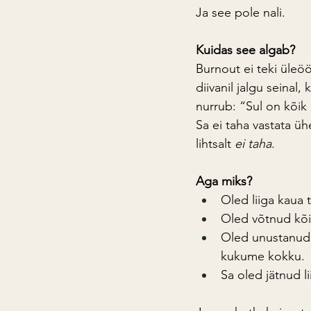
Ja see pole nali.
Kuidas see algab?
Burnout ei teki üleöö.
diivanil jalgu seinal
nurrub: “Sul on kõik 
Sa ei taha vastata üh
lihtsalt 
ei taha
.
Aga miks?
Oled liiga kaua t
Oled võtnud kõi
Oled unustanud, 
kukume kokku.
Sa oled jätnud l