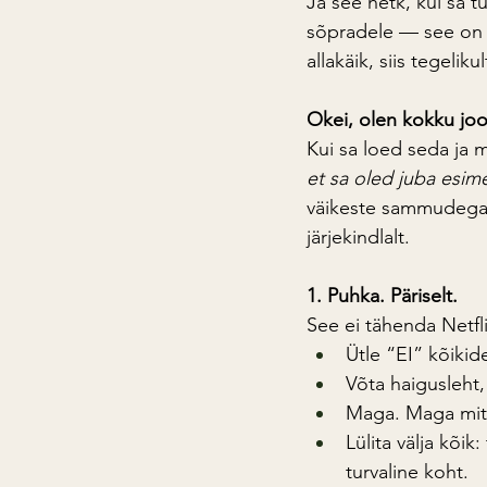
Ja see hetk, kui sa t
sõpradele — see on s
allakäik, siis tegeliku
Okei, olen kokku jo
Kui sa loed seda ja m
et sa oled juba esi
väikeste sammudega, e
järjekindlalt.
1. Puhka. Päriselt.
See ei tähenda Netfl
Ütle “EI” kõikid
Võta haigusleht, 
Maga. Maga mitu
Lülita välja kõik
turvaline koht.