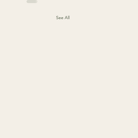
See All
valu ei küsi aega: kuidas
te vahenditega valu