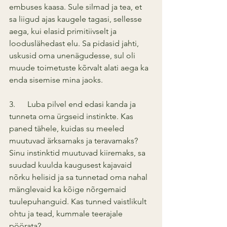
embuses kaasa. Sule silmad ja tea, et 
sa liigud ajas kaugele tagasi, sellesse 
aega, kui elasid primitiivselt ja 
looduslähedast elu. Sa pidasid jahti, 
uskusid oma unenägudesse, sul oli 
muude toimetuste kõrvalt alati aega ka 
enda sisemise mina jaoks. 
3.      Luba pilvel end edasi kanda ja 
tunneta oma ürgseid instinkte. Kas 
paned tähele, kuidas su meeled 
muutuvad ärksamaks ja teravamaks? 
Sinu instinktid muutuvad kiiremaks, sa 
suudad kuulda kaugusest kajavaid 
nõrku helisid ja sa tunnetad oma nahal 
mänglevaid ka kõige nõrgemaid 
tuulepuhanguid. Kas tunned vaistlikult 
ohtu ja tead, kummale teerajale 
pöörata? 