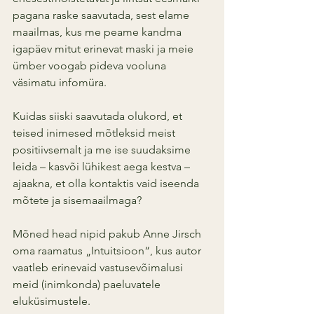
pagana raske saavutada, sest elame 
maailmas, kus me peame kandma 
igapäev mitut erinevat maski ja meie 
ümber voogab pideva vooluna 
väsimatu infomüra.
Kuidas siiski saavutada olukord, et 
teised inimesed mõtleksid meist 
positiivsemalt ja me ise suudaksime 
leida – kasvõi lühikest aega kestva – 
ajaakna, et olla kontaktis vaid iseenda 
mõtete ja sisemaailmaga?
Mõned head nipid pakub Anne Jirsch 
oma raamatus „Intuitsioon“, kus autor 
vaatleb erinevaid vastusevõimalusi 
meid (inimkonda) paeluvatele 
eluküsimustele. 