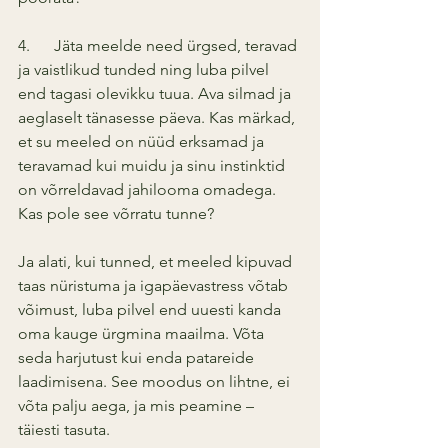
4.      Jäta meelde need ürgsed, teravad 
ja vaistlikud tunded ning luba pilvel 
end tagasi olevikku tuua. Ava silmad ja 
aeglaselt tänasesse päeva. Kas märkad, 
et su meeled on nüüd erksamad ja 
teravamad kui muidu ja sinu instinktid 
on võrreldavad jahilooma omadega. 
Kas pole see võrratu tunne? 
Ja alati, kui tunned, et meeled kipuvad 
taas nüristuma ja igapäevastress võtab 
võimust, luba pilvel end uuesti kanda 
oma kauge ürgmina maailma. Võta 
seda harjutust kui enda patareide 
laadimisena. See moodus on lihtne, ei 
võta palju aega, ja mis peamine – 
täiesti tasuta.