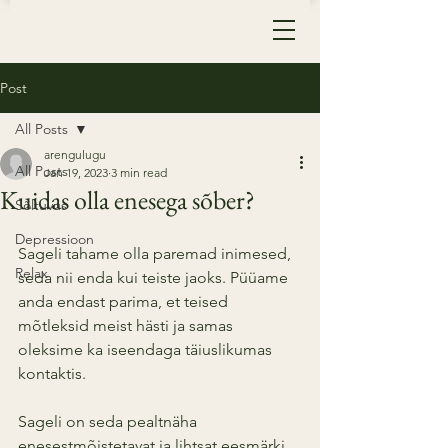
Post
All Posts
arengulugu
All Posts
Jan 19, 2023
3 min read
Kuidas olla enesega sõber?
Sõltuvus
Depressioon
Sageli tahame olla paremad inimesed, 
Relax
seda nii enda kui teiste jaoks. Püüame 
anda endast parima, et teised 
mõtleksid meist hästi ja samas 
oleksime ka iseendaga täiuslikumas 
kontaktis.
Sageli on seda pealtnäha 
enesestmõistetavat ja lihtsat eesmärki 