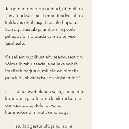
Targemad pead on öelnud, et meil on 
„ahviteadvus“, sest meie teadvusel on 
kalduvus ühelt asjalt teisele hüpata. 
See aga väsitab ja ärritav ning võib 
pikapeale mõjutada vaimse tervise 
tasakaalu.
Ka sellest hüplikust ahviteadvusest on 
võimalik rahu saada ja selleks sobib 
imeliselt harjutus, millele on nimeks 
pandud „ahviteadvuse vaigistamine“. 
·       Lülita arvutiekraan välja, suuna telo 
kõneposti ja ütle oma lähikondsetele 
või kaastöötajatele, et vajad 
kümmekond minutit oma aega.
·       Istu lõõgastunult, ja kui sulle 