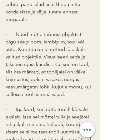
sobib, pane jalad risti. Hinga mitu 
korda sisse ja välja, tunne ennast 
mugavalt.
·       Nüüd mõtle mõnest objektist – 
olgu see ploom, lambipirn, tool või 
auto. Koonda oma mõtted täielikult 
valitud objektile. Visualiseeri seda ja 
takseeri igast kandist. Kui see on tool, 
siis kas märkad, et toolijalal on väike 
kriimustus, polstri vasakus nurgas 
vaevumärgatav lohk. Kujutle mõnu, kui 
sellesse tooli istuma vajud. 
·       Iga kord, kui mõte toolilt kõrvale 
eksleb, lase sel mõttel tulla ja seejärel 
rahulikult minema heljuda, koondades 
sisemise silma taas tooli uurimisele. Aja 
jooksul märkad, et üha vähem mõtteid 