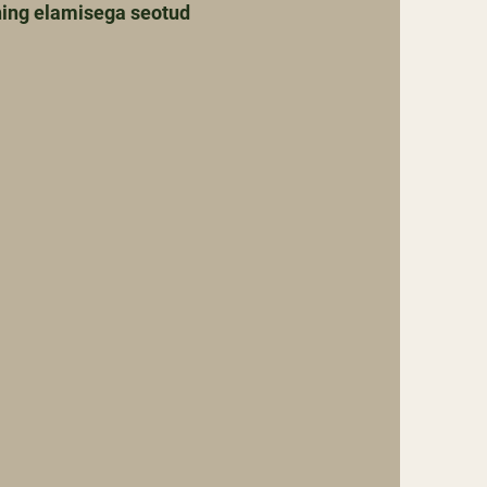
ning elamisega seotud