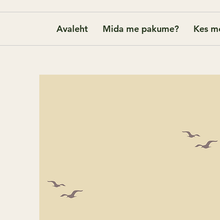
Avaleht
Mida me pakume?
Kes m