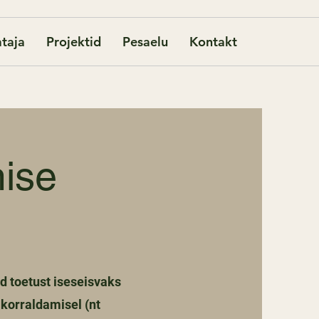
taja
Projektid
Pesaelu
Kontakt
mise
d toetust iseseisvaks
korraldamisel (nt