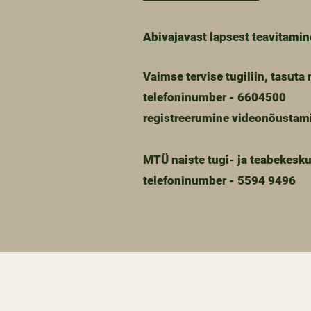
Abivajavast lapsest teavitamin
Vaimse tervise tugiliin, tasuta
telefoninumber - 6604500
registreerumine videonõustam
MTÜ naiste tugi- ja teabekesku
telefoninumber - 5594 9496