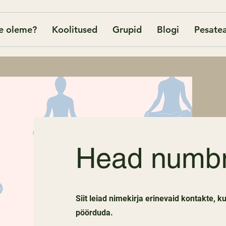
e oleme?
Koolitused
Grupid
Blogi
Pesatea
Head numbr
Siit leiad nimekirja erinevaid kontakte, 
pöörduda.