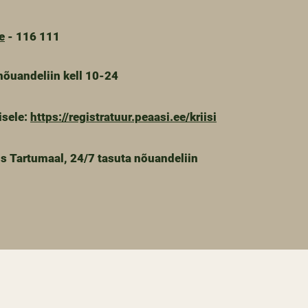
e
- 116 111
 nõuandeliin kell 10-24
isele:
https://registratuur.peaasi.ee/kriisi
s Tartumaal, 24/7 tasuta nõuandeliin