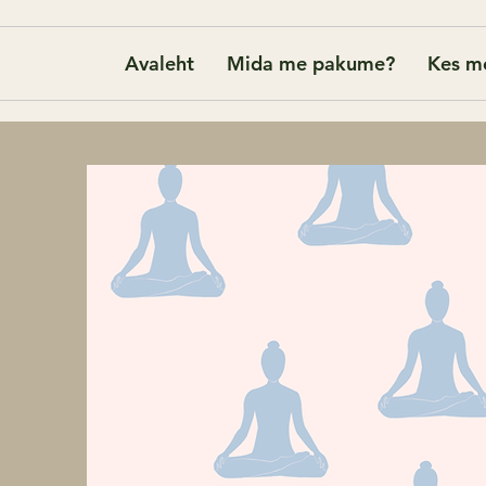
Avaleht
Mida me pakume?
Kes m