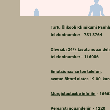
Tartu Ülikooli Kliinikumi Psühh
telefoninumber - 731 8764
Ohvriabi 24/7 tasuta nõuandeli
telefoninumber - 116006
Emotsionaalse toe telefon
,
avatud õhtuti alates 19.00 ku
Mürgistusteabe infoliin
- 1666
Perearsti nõuandeliin
- 1220