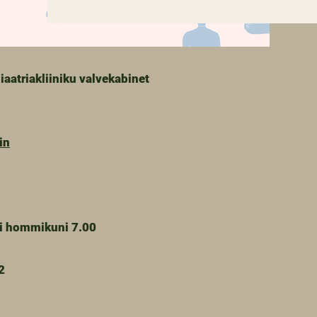
iaatriakliiniku valvekabinet
in
ni hommikuni 7.00
2