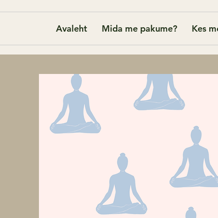
Avaleht
Mida me pakume?
Kes m