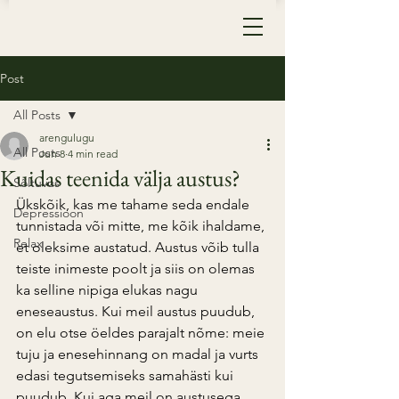
Post
All Posts
arengulugu
All Posts
Jun 8
4 min read
Kuidas teenida välja austus?
Sõltuvus
Ükskõik, kas me tahame seda endale 
Depressioon
tunnistada või mitte, me kõik ihaldame, 
Relax
et oleksime austatud. Austus võib tulla 
teiste inimeste poolt ja siis on olemas 
ka selline nipiga elukas nagu 
eneseaustus. Kui meil austus puudub, 
on elu otse öeldes parajalt nõme: meie 
tuju ja enesehinnang on madal ja vurts 
edasi tegutsemiseks samahästi kui 
puudub. Kui aga meil on austusega 