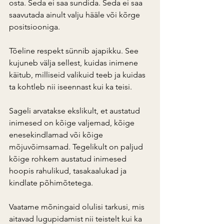
osta. Seda ei saa sundida. Seda ei saa 
saavutada ainult valju hääle või kõrge 
positsiooniga.
Tõeline respekt sünnib ajapikku. See 
kujuneb välja sellest, kuidas inimene 
käitub, milliseid valikuid teeb ja kuidas 
ta kohtleb nii iseennast kui ka teisi.
Sageli arvatakse ekslikult, et austatud 
inimesed on kõige valjemad, kõige 
enesekindlamad või kõige 
mõjuvõimsamad. Tegelikult on paljud 
kõige rohkem austatud inimesed 
hoopis rahulikud, tasakaalukad ja 
kindlate põhimõtetega.
Vaatame mõningaid olulisi tarkusi, mis 
aitavad lugupidamist nii teistelt kui ka 