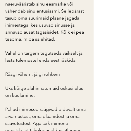
naeruvääristab sinu eesmärke või 
vähendab sinu entusiasmi. Sellepärast 
tasub oma suurimaid plaane jagada 
inimestega, kes usuvad sinusse ja 
annavad ausat tagasisidet. Kõik ei pea 
teadma, mida sa ehitad.
Vahel on targem tegutseda vaikselt ja 
lasta tulemustel enda eest rääkida.
Räägi vähem, jälgi rohkem
Üks kõige alahinnatumaid oskusi elus 
on kuulamine.
Paljud inimesed räägivad pidevalt oma 
arvamustest, oma plaanidest ja oma 
saavutustest. Aga tark inimene 
mõistab, et tähelepanelik vaatlemine 