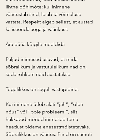
lihtne põhimõte: kui inimene 
väärtustab sind, leiab ta võimaluse 
vastata. Respekt algab sellest, et austad 
ka iseenda aega ja väärikust.
Ära püüa kõigile meeldida
Paljud inimesed usuvad, et mida 
sõbralikum ja vastutulelikum nad on, 
seda rohkem neid austatakse.
Tegelikkus on sageli vastupidine.
Kui inimene ütleb alati “jah”, ”olen 
nõus” või ”pole probleemi”, siis 
hakkavad mõned inimesed tema 
headust pidama enesestmõistetavaks. 
Sõbralikkus on väärtus. Piirid on samuti 