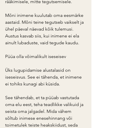
rääkimisele, mitte tegutsemisele.
Mõni inimene kuulutab oma eesmärke 
aastaid. Mõni teine tegutseb vaikselt ja 
ühel päeval näevad kõik tulemusi. 
Austus kasvab siis, kui inimene ei ela 
ainult lubaduste, vaid tegude kaudu.
Püüa olla võimalikult iseseisev
Üks lugupidamise alustalasid on 
iseseisvus. See ei tähenda, et inimene 
ei tohiks kunagi abi küsida.
See tähendab, et ta püüab vastutada 
oma elu eest, teha teadlikke valikuid ja 
seista oma jalgadel. Mida vähem 
sõltub inimese enesehinnang või 
toimetulek teiste heakskiidust, seda 