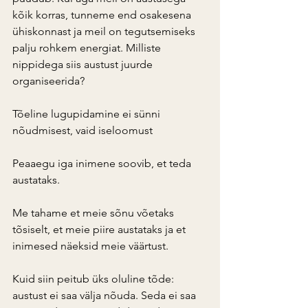
kõik korras, tunneme end osakesena 
ühiskonnast ja meil on tegutsemiseks 
palju rohkem energiat. Milliste 
nippidega siis austust juurde 
organiseerida?
Tõeline lugupidamine ei sünni 
nõudmisest, vaid iseloomust
Peaaegu iga inimene soovib, et teda 
austataks.
Me tahame et meie sõnu võetaks 
tõsiselt, et meie piire austataks ja et 
inimesed näeksid meie väärtust.
Kuid siin peitub üks oluline tõde: 
austust ei saa välja nõuda. Seda ei saa 