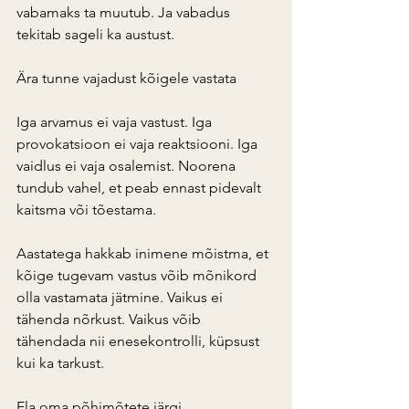
vabamaks ta muutub. Ja vabadus 
tekitab sageli ka austust.
Ära tunne vajadust kõigele vastata
Iga arvamus ei vaja vastust. Iga 
provokatsioon ei vaja reaktsiooni. Iga 
vaidlus ei vaja osalemist. Noorena 
tundub vahel, et peab ennast pidevalt 
kaitsma või tõestama.
Aastatega hakkab inimene mõistma, et 
kõige tugevam vastus võib mõnikord 
olla vastamata jätmine. Vaikus ei 
tähenda nõrkust. Vaikus võib 
tähendada nii enesekontrolli, küpsust 
kui ka tarkust.
Ela oma põhimõtete järgi