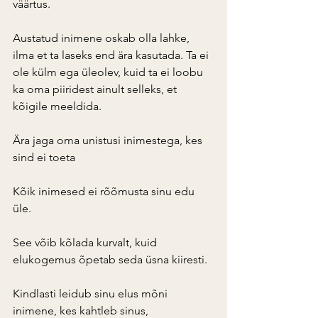
väärtus.
Austatud inimene oskab olla lahke, 
ilma et ta laseks end ära kasutada. Ta ei 
ole külm ega üleolev, kuid ta ei loobu 
ka oma piiridest ainult selleks, et 
kõigile meeldida.
Ära jaga oma unistusi inimestega, kes 
sind ei toeta
Kõik inimesed ei rõõmusta sinu edu 
üle.
See võib kõlada kurvalt, kuid 
elukogemus õpetab seda üsna kiiresti.
Kindlasti leidub sinu elus mõni 
inimene, kes kahtleb sinus, 