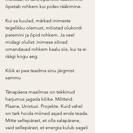
õpetab rohkem kui pidev rääkimine.
Kui sa kuulad, märkad inimeste 
tegelikku olemust, mõistad olukordi 
paremini ja õpid rohkem. Ja veel 
midagi olulist: inimese sõnad 
omandavad rohkem kaalu siis, kui ta ei 
räägi kogu aeg.
Kõik ei pea teadma sinu järgmist 
sammu
Tänapäeva maailmas on tekkinud 
harjumus jagada kõike. Mõtteid. 
Plaane, Unistusi. Projekte. Kuid vahel 
on tark hoida mõned asjad enda teada. 
Mitte sellepärast, et olla salapärane, 
vaid sellepärast, et energia kulub sageli 