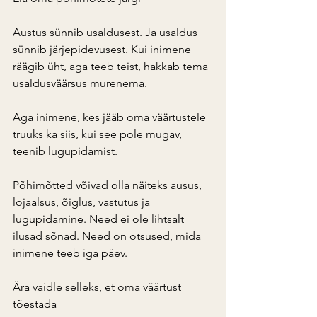
Austus sünnib usaldusest. Ja usaldus 
sünnib järjepidevusest. Kui inimene 
räägib üht, aga teeb teist, hakkab tema 
usaldusväärsus murenema.
Aga inimene, kes jääb oma väärtustele 
truuks ka siis, kui see pole mugav, 
teenib lugupidamist.
Põhimõtted võivad olla näiteks ausus, 
lojaalsus, õiglus, vastutus ja 
lugupidamine. Need ei ole lihtsalt 
ilusad sõnad. Need on otsused, mida 
inimene teeb iga päev.
Ära vaidle selleks, et oma väärtust 
tõestada