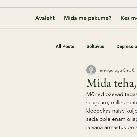
Avaleht
Mida me pakume?
Kes m
All Posts
Sõltuvus
Depressi
arengulugu
Dec 8,
Mida teha,
Mõned päevad tagasi 
saagi aru, milles pe
kleepekas naise külje
seda pole enam olla
ja vana armastus on 