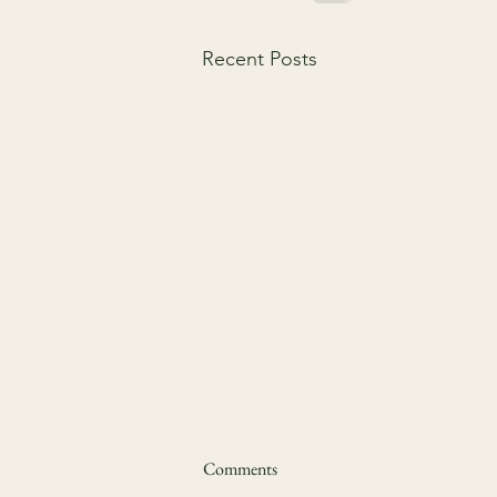
Recent Posts
Üksildus täiskasvanueas – vaikne
Comments
epideemia, millest räägitakse liiga