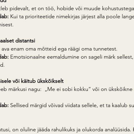
tud
tleb pidevalt, et on töö, hobide või muude kohustustega
dab:
 Kui ta prioriteetide nimekirjas järjest alla poole lan
isest.
alset distantsi
ei ava enam oma mõtteid ega räägi oma tunnetest.
dab:
 Emotsionaalne eemaldumine on sageli märk sellest, 
d.
isele või käitub ükskõikselt
eeb märkusi nagu:  „Me ei sobi kokku“ või on ükskõikne 
dab:
 Sellised märgid võivad viidata sellele, et ta kaalub s
si, on oluline jääda rahulikuks ja olukorda analüüsida. 