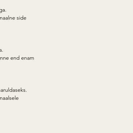
ga.
naalne side 
a.
 tunne end enam 
haruldaseks.
naalsele 