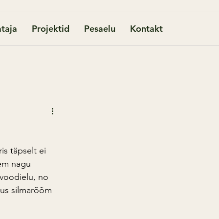
taja
Projektid
Pesaelu
Kontakt
s täpselt ei 
rem nagu 
 voodielu, no 
uus silmarõõm 