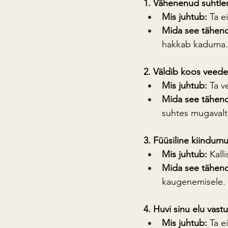
1. Vähenenud suhtl
Mis juhtub:
 Ta e
Mida see tähen
hakkab kaduma.
2. Väldib koos veed
Mis juhtub:
 Ta v
Mida see tähen
suhtes mugavalt
3. Füüsiline kiindum
Mis juhtub:
 Kall
Mida see tähen
kaugenemisele.
4. Huvi sinu elu vas
Mis juhtub:
 Ta e