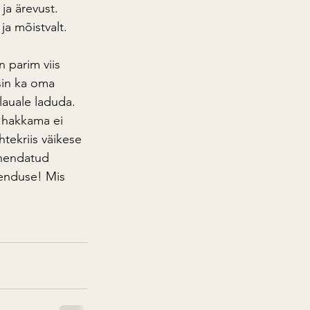
ja ärevust. 
ja mõistvalt.
 parim viis 
sin ka oma 
lauale laduda. 
 hakkama ei 
tekriis väikese 
ahendatud 
henduse! Mis 