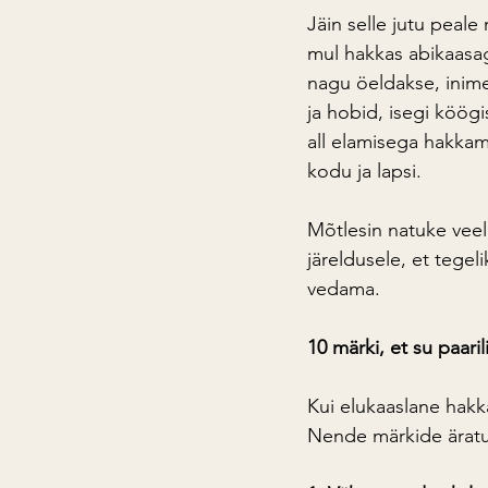
Jäin selle jutu peale
mul hakkas abikaasaga
nagu öeldakse, inim
ja hobid, isegi köög
all elamisega hakkam
kodu ja lapsi.
Mõtlesin natuke veel,
järeldusele, et tegel
vedama.
10 märki, et su paari
Kui elukaaslane hakk
Nende märkide äratun