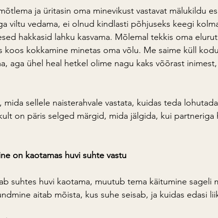
 mõtlema ja üritasin oma minevikust vastavat mälukildu es
 viltu vedama, ei olnud kindlasti põhjuseks keegi kolmas
esed hakkasid lahku kasvama. Mõlemal tekkis oma elurut
is koos kokkamine minetas oma võlu. Me saime küll kodu
a, aga ühel heal hetkel olime nagu kaks võõrast inimest,
 mida sellele naisterahvale vastata, kuidas teda lohutada
ikult on päris selged märgid, mida jälgida, kui partneriga 
line on kaotamas huvi suhte vastu
ab suhtes huvi kaotama, muutub tema käitumine sageli m
dmine aitab mõista, kus suhe seisab, ja kuidas edasi lii