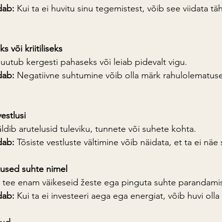
dab:
 Kui ta ei huvitu sinu tegemistest, võib see viidata t
s või kriitiliseks
uutub kergesti pahaseks või leiab pidevalt vigu.
dab:
 Negatiivne suhtumine võib olla märk rahulolematuse
vestlusi
äldib arutelusid tuleviku, tunnete või suhete kohta.
dab:
 Tõsiste vestluste vältimine võib näidata, et ta ei näe
used suhte nimel
i tee enam väikeseid žeste ega pinguta suhte parandami
dab:
 Kui ta ei investeeri aega ega energiat, võib huvi oll