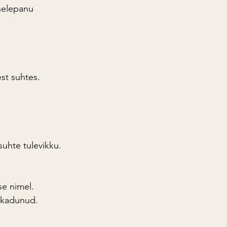
ähelepanu 
st suhtes.
 suhte tulevikku.
se nimel.
a kadunud.