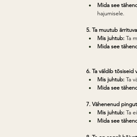
Mida see tähen
hajumisele.
5. Ta muutub ärrituvak
Mis juhtub:
 Ta m
Mida see tähen
6. Ta väldib tõsiseid 
Mis juhtub:
 Ta v
Mida see tähen
7. Vähenenud pingut
Mis juhtub:
 Ta e
Mida see tähen