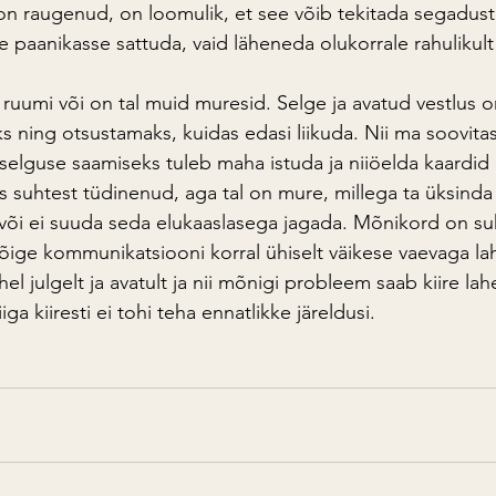
on raugenud, on loomulik, et see võib tekitada segadust 
 paanikasse sattuda, vaid läheneda olukorrale rahulikult 
ruumi või on tal muid muresid. Selge ja avatud vestlus on
ks ning otsustamaks, kuidas edasi liikuda. Nii ma soovita
 selguse saamiseks tuleb maha istuda ja niiöelda kaardid 
s suhtest tüdinenud, aga tal on mure, millega ta üksinda
 või ei suuda seda elukaaslasega jagada. Mõnikord on suh
õige kommunikatsiooni korral ühiselt väikese vaevaga l
l julgelt ja avatult ja nii mõnigi probleem saab kiire la
iga kiiresti ei tohi teha ennatlikke järeldusi.