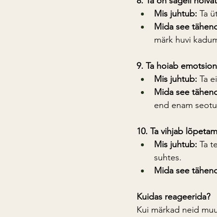
8. Ta on sageli hõiva
Mis juhtub:
 Ta ü
Mida see tähen
märk huvi kadum
9. Ta hoiab emotsiona
Mis juhtub:
 Ta 
Mida see tähen
end enam seotu
10. Ta vihjab lõpetam
Mis juhtub:
 Ta t
suhtes.
Mida see tähen
Kuidas reageerida?
Kui märkad neid muutu