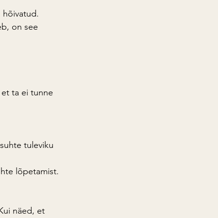
 hõivatud.
geb, on see 
et ta ei tunne 
suhte tuleviku 
uhte lõpetamist.
Kui näed, et 