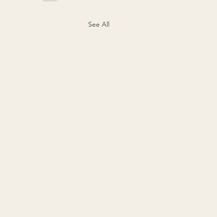
See All
valu ei küsi aega: kuidas
te vahenditega valu