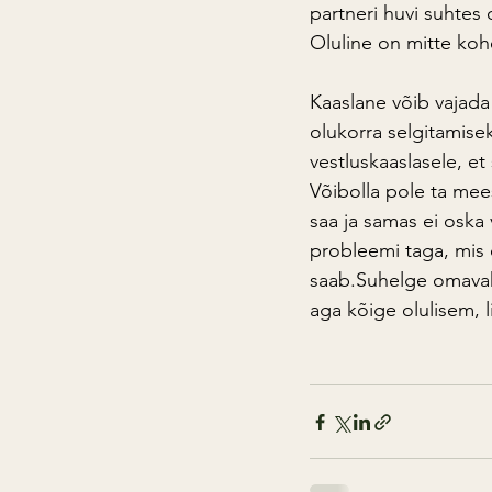
partneri huvi suhtes 
Oluline on mitte kohe
Kaaslane võib vajada 
olukorra selgitamise
vestluskaaslasele, et
Võibolla pole ta mee
saa ja samas ei oska
probleemi taga, mis 
saab.Suhelge omavahe
aga kõige olulisem, li