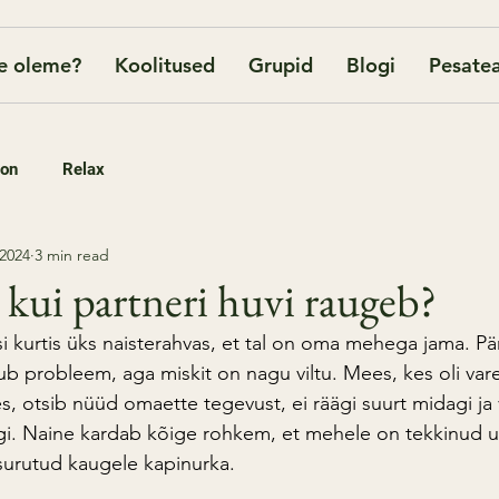
e oleme?
Koolitused
Grupid
Blogi
Pesatea
oon
Relax
 2024
3 min read
 kui partneri huvi raugeb?
kurtis üks naisterahvas, et tal on oma mehega jama. Päri
itub probleem, aga miskit on nagu viltu. Mees, kes oli va
s, otsib nüüd omaette tegevust, ei räägi suurt midagi ja
gi. Naine kardab kõige rohkem, et mehele on tekkinud 
surutud kaugele kapinurka.