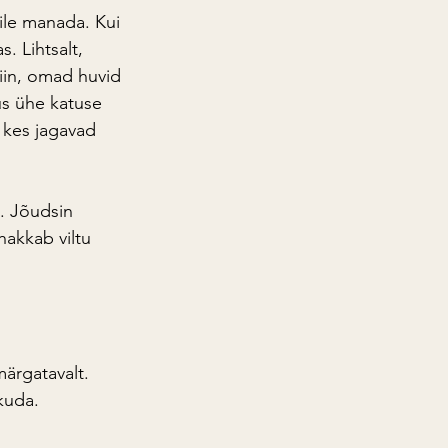
ile manada. Kui 
. Lihtsalt, 
iin, omad huvid 
s ühe katuse 
 kes jagavad 
. Jõudsin 
hakkab viltu 
ärgatavalt. 
kuda.