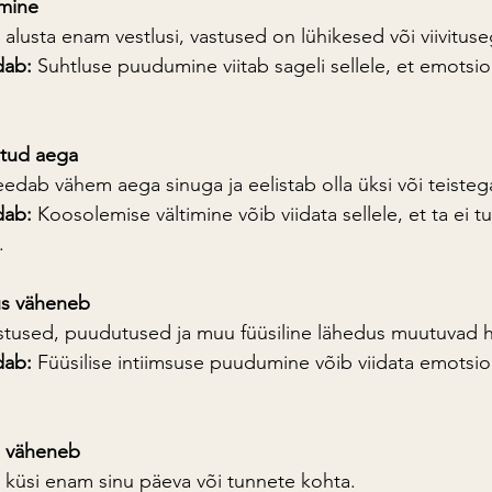
emine
i alusta enam vestlusi, vastused on lühikesed või viivituse
dab:
 Suhtluse puudumine viitab sageli sellele, et emotsio
etud aega
eedab vähem aega sinuga ja eelistab olla üksi või teisteg
dab:
 Koosolemise vältimine võib viidata sellele, et ta ei
.
us väheneb
istused, puudutused ja muu füüsiline lähedus muutuvad 
dab:
 Füüsilise intiimsuse puudumine võib viidata emotsio
tu väheneb
i küsi enam sinu päeva või tunnete kohta.