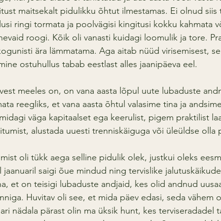
itust maitsekalt pidulikku õhtut ilmestamas. Ei olnud siis t
si ringi tormata ja poolvägisi kingitusi kokku kahmata võ
evaid roogi. Kõik oli vanasti kuidagi loomulik ja tore. P
kogunisti ära lämmatama. Aga aitab nüüd virisemisest, sel
gmine ostuhullus tabab eestlast alles jaanipäeva eel.
lvest meeles on, on vana aasta lõpul uute lubaduste and
mata reegliks, et vana aasta õhtul valasime tina ja andsime
dagi väga kapitaalset ega keerulist, pigem praktilist laad
itumist, alustada uuesti trenniskäiguga või üleüldse olla
ist oli tükk aega selline pidulik olek, justkui oleks ees
 jaanuaril saigi õue mindud ning tervislike jalutuskäikud
ha, et on teisigi lubaduste andjaid, kes olid andnud uus
õnniga. Huvitav oli see, et mida päev edasi, seda vähem oli
ari nädala pärast olin ma üksik hunt, kes terviseradadel ta