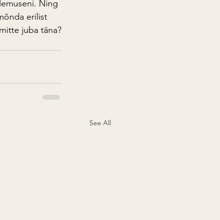
ulemuseni. Ning 
õnda erilist 
 mitte juba täna?
See All