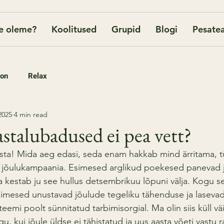
e oleme?
Koolitused
Grupid
Blogi
Pesatea
oon
Relax
2025
4 min read
stalubadused ei pea vett?
sta! Mida aeg edasi, seda enam hakkab mind ärritama, t
e jõulukampaania. Esimesed arglikud poekesed panevad 
a kestab ju see hullus detsembrikuu lõpuni välja. Kogu s
inimesed unustavad jõulude tegeliku tähenduse ja laseva
steemi poolt sünnitatud tarbimisorgial. Ma olin siis küll v
u, kui jõule üldse ei tähistatud ja uus aasta võeti vastu ra