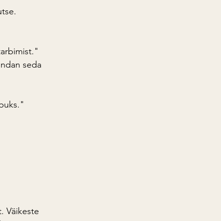
utse.
tarbimist."
endan seda 
puks."
. Väikeste 