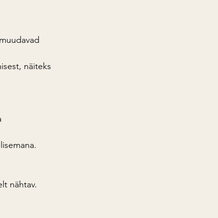
d muudavad 
isest, näiteks 
a 
ilisemana.
lt nähtav.