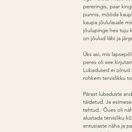
pereringis, paar king
punnis, mööda kauplu
kaupa jõululauale min
jõulupinge hea tuju 
on jõulud läbi ja jär
Üks asi, mis lapsepõ
peres oli see kirjuta
Lubadused ei olnud mi
rohkem tervislikku to
Pärast lubaduste andm
täidetud. Ja esimesel
tehtud.. Õues oli nä
alustada tervisliku k
entusiaste näha ja pa