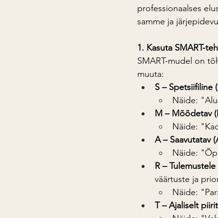
professionaalses el
samme ja järjepidevus
1. Kasuta SMART-teh
SMART-mudel on tõhus
muuta:
S – Spetsiifiline 
Näide: "Alu
M – Mõõdetav (
Näide: "Kao
A – Saavutatav (
Näide: "Õpi
R – Tulemustele
väärtuste ja prio
Näide: "Par
T – Ajaliselt pii