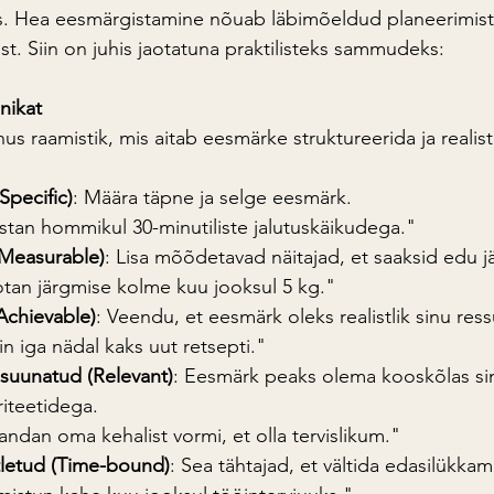
us. Hea eesmärgistamine nõuab läbimõeldud planeerimist
t. Siin on juhis jaotatuna praktilisteks sammudeks:
nikat
 raamistik, mis aitab eesmärke struktureerida ja realist
(Specific)
: Määra täpne ja selge eesmärk.
stan hommikul 30-minutiliste jalutuskäikudega."
Measurable)
: Lisa mõõdetavad näitajad, et saaksid edu jä
tan järgmise kolme kuu jooksul 5 kg."
Achievable)
: Veendu, et eesmärk oleks realistlik sinu ress
n iga nädal kaks uut retsepti."
 suunatud (Relevant)
: Eesmärk peaks olema kooskõlas sinu
riteetidega.
andan oma kehalist vormi, et olla tervislikum."
ritletud (Time-bound)
: Sea tähtajad, et vältida edasilükkami