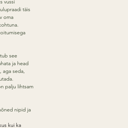
s vussi 
ulupraadi täis 
ev oma 
kohtuna. 
 toitumisega 
htub see 
hata ja head 
, aga seda, 
utada. 
 palju lihtsam 
mõned nipid ja 
kus kui ka 