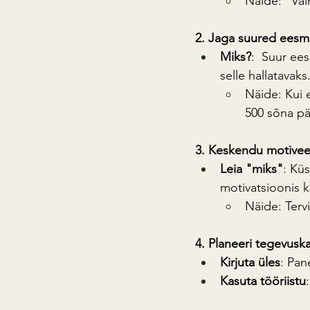
Näide: "Val
2. Jaga suured ees
Miks?
:  Suur ee
selle hallatavaks
Näide: Kui 
500 sõna pä
3. Keskendu motiveer
Leia "miks"
: Kü
motivatsioonis 
Näide: Terv
4. Planeeri tegevusk
Kirjuta üles
: Pan
Kasuta tööriistu