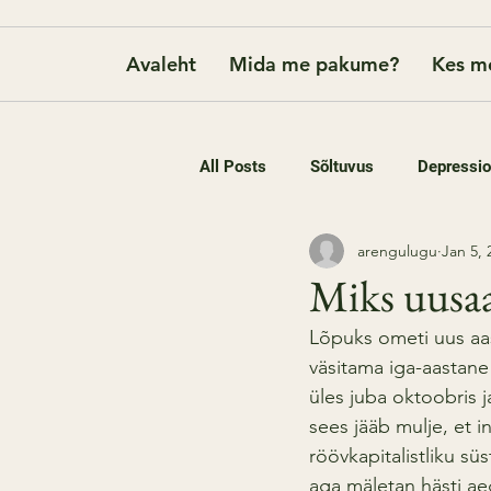
Avaleht
Mida me pakume?
Kes m
All Posts
Sõltuvus
Depressi
arengulugu
Jan 5, 
Miks uusaa
Lõpuks ometi uus aa
väsitama iga-aastan
üles juba oktoobris j
sees jääb mulje, et 
röövkapitalistliku sü
aga mäletan hästi aeg