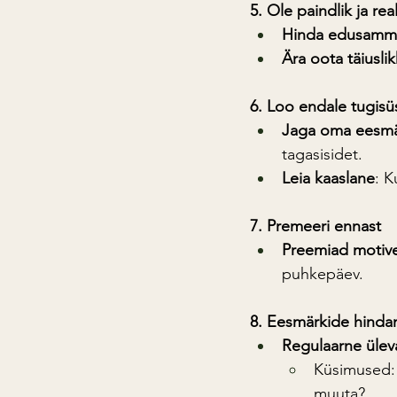
5. Ole paindlik ja real
Hinda edusamm
Ära oota täiusli
6. Loo endale tugis
Jaga oma eesmä
tagasisidet.
Leia kaaslane
: K
7. Premeeri ennast
Preemiad motive
puhkepäev.
8. Eesmärkide hindam
Regulaarne ülev
Küsimused: 
muuta?