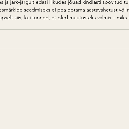
ja järk-järgult edasi liikudes jõuad kindlasti soovitud t
esmärkide seadmiseks ei pea ootama aastavahetust või m
äpselt siis, kui tunned, et oled muutusteks valmis – miks