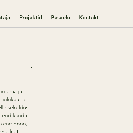
taja
Projektid
Pesaelu
Kontakt
üütama ja 
jõulukauba 
elle sekelduse 
d end kanda 
äikene põnn, 
hulikult 