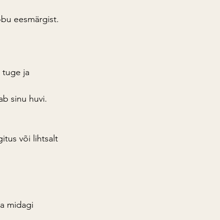
oobu eesmärgist.
 tuge ja 
ab sinu huvi.
us või lihtsalt 
a midagi 