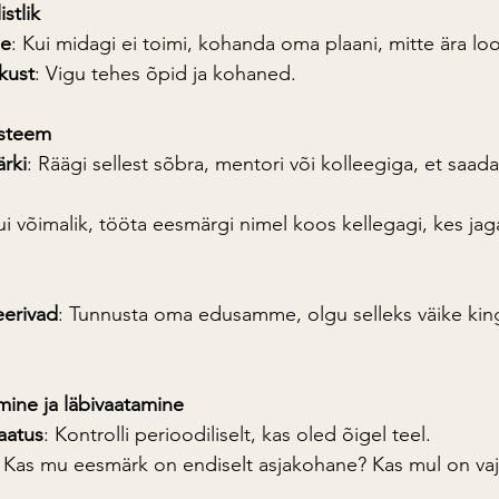
istlik
e
: Kui midagi ei toimi, kohanda oma plaani, mitte ära l
kkust
: Vigu tehes õpid ja kohaned.
üsteem
rki
: Räägi sellest sõbra, mentori või kolleegiga, et saada
ui võimalik, tööta eesmärgi nimel koos kellegagi, kes jag
erivad
: Tunnusta oma edusamme, olgu selleks väike kingit
ine ja läbivaatamine
aatus
: Kontrolli perioodiliselt, kas oled õigel teel.
Kas mu eesmärk on endiselt asjakohane? Kas mul on vaj