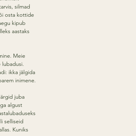
arvis, silmad 
i osta kottide 
raegu kipub 
leks aastaks 
mine. Meie 
 lubadusi. 
i: ikka jälgida 
 parem inimene.
märgid juba 
ega algust 
aastalubaduseks 
 selliseid 
llas. Kuniks 