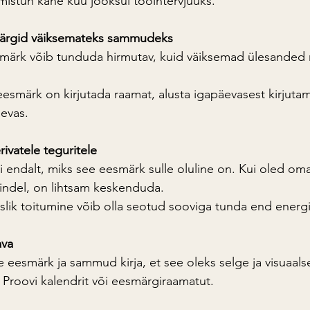
mistun kahe kuu jooksul tööintervjuuks."
märgid väiksemateks sammudeks
smärk võib tunduda hirmutav, kuid väiksemad ülesande
.
eesmärk on kirjutada raamat, alusta igapäevasest kirjutam
evas.
ivatele teguritele
si endalt, miks see eesmärk sulle oluline on. Kui oled om
kindel, on lihtsam keskenduda.
islik toitumine võib olla seotud sooviga tunda end energ
ava
e eesmärk ja sammud kirja, et see oleks selge ja visuaalse
: Proovi kalendrit või eesmärgiraamatut.