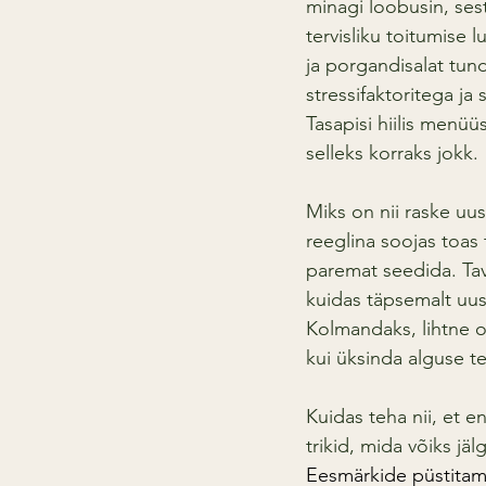
minagi loobusin, ses
tervisliku toitumise 
ja porgandisalat tun
stressifaktoritega ja
Tasapisi hiilis menüü
selleks korraks jokk.
Miks on nii raske uu
reeglina soojas toas
paremat seedida. Tava
kuidas täpsemalt uus 
Kolmandaks, lihtne o
kui üksinda alguse 
Kuidas teha nii, et 
trikid, mida võiks jäl
Eesmärkide püstitamin