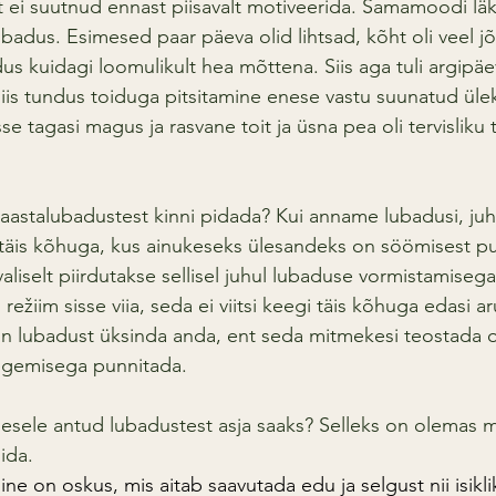
t ei suutnud ennast piisavalt motiveerida. Samamoodi läk
lubadus. Esimesed paar päeva olid lihtsad, kõht oli veel jõ
dus kuidagi loomulikult hea mõttena. Siis aga tuli argipä
 siis tundus toiduga pitsitamine enese vastu suunatud üle
sse tagasi magus ja rasvane toit ja üsna pea oli tervisliku
saastalubadustest kinni pidada? Kui anname lubadusi, ju
 täis kõhuga, kus ainukeseks ülesandeks on söömisest pu
liselt piirdutakse sellisel juhul lubaduse vormistamisega
režiim sisse viia, seda ei viitsi keegi täis kõhuga edasi ar
n lubadust üksinda anda, ent seda mitmekesi teostada on
tegemisega punnitada.
enesele antud lubadustest asja saaks? Selleks on olemas 
gida.
e on oskus, mis aitab saavutada edu ja selgust nii isikli