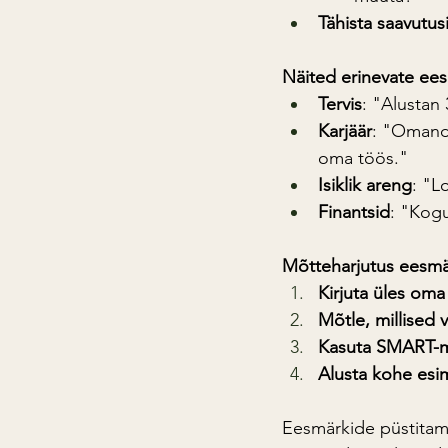
Tähista saavutus
Näited erinevate ee
Tervis
: "Alustan 
Karjäär
: "Omanda
oma töös."
Isiklik areng
: "L
Finantsid
: "Kogu
Mõtteharjutus eesmä
Kirjuta üles oma
Mõtle, millised 
Kasuta SMART-mu
Alusta kohe es
Eesmärkide püstitami