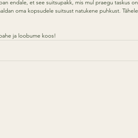
uban endale, et see suitsupakk, mis mul praegu taskus on
maldan oma kopsudele suitsust natukene puhkust. Tähele
ks pahe ja loobume koos!