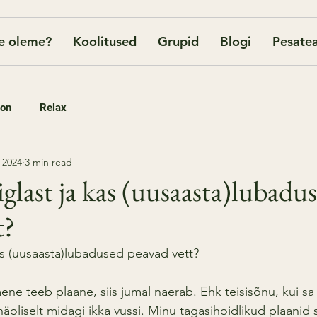
e oleme?
Koolitused
Grupid
Blogi
Pesatea
oon
Relax
 2024
3 min read
glast ja kas (uusaasta)lubadu
t?
as (uusaasta)lubadused peavad vett?
ene teeb plaane, siis jumal naerab. Ehk teisisõnu, kui sa
äoliselt midagi ikka vussi. Minu tagasihoidlikud plaanid s