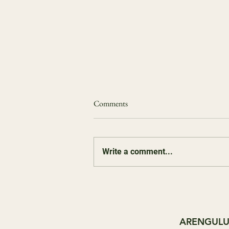
Üksildus täiskasvanueas – vaikne
Comments
epideemia, millest räägitakse liiga
vähe
Olen sellel teemal ka varem sõna
võtnud, aga nüüd tundsin, et asi
Write a comment...
on sedavõrd oluline, et seda
veelkord puudutada. Nimelt täna
võtsin aega ja jalutasin rahulikult
mööda Emajõe kallast. Üksinda.
Märkas
ARENG