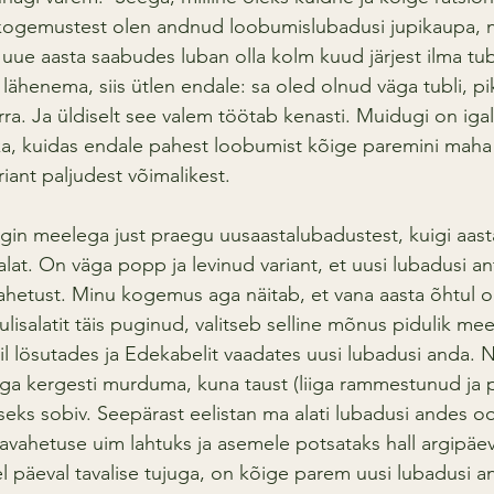
ogemustest olen andnud loobumislubadusi jupikaupa, ne
uue aasta saabudes luban olla kolm kuud järjest ilma tub
lähenema, siis ütlen endale: sa oled olnud väga tubli, 
rra. Ja üldiselt see valem töötab kenasti. Muidugi on iga
a, kuidas endale pahest loobumist kõige paremini maha
riant paljudest võimalikest.
ägin meelega just praegu uusaastalubadustest, kuigi aas
at. On väga popp ja levinud variant, et uusi lubadusi ant
ahetust. Minu kogemus aga näitab, et vana aasta õhtul o
lisalatit täis puginud, valitseb selline mõnus pidulik meel
nil lösutades ja Edekabelit vaadates uusi lubadusi anda. 
a kergesti murduma, kuna taust (liiga rammestunud ja pi
eks sobiv. Seepärast eelistan ma alati lubadusi andes o
avahetuse uim lahtuks ja asemele potsataks hall argipäev.
el päeval tavalise tujuga, on kõige parem uusi lubadusi a