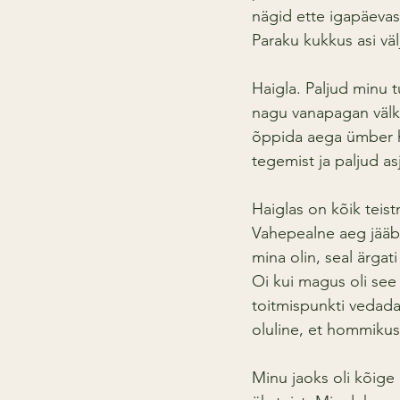
nägid ette igapäevase
Paraku kukkus asi väl
Haigla. Paljud minu 
nagu vanapagan välku
õppida aega ümber hi
tegemist ja paljud as
Haiglas on kõik teist
Vahepealne aeg jääb 
mina olin, seal ärga
Oi kui magus oli see
toitmispunkti vedada.
oluline, et hommikus
Minu jaoks oli kõige 