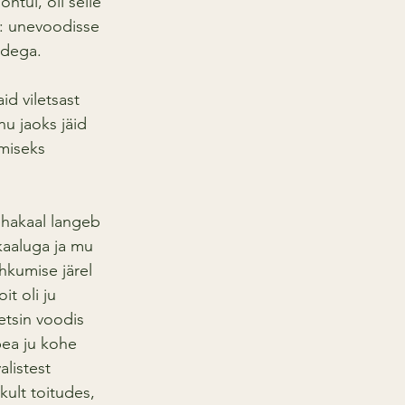
htul, oli selle 
s: unevoodisse 
ndega.
id viletsast 
u jaoks jäid 
miseks 
kehakaal langeb 
kaaluga ja mu 
ahkumise järel 
t oli ju 
eetsin voodis 
pea ju kohe 
listest 
ult toitudes, 