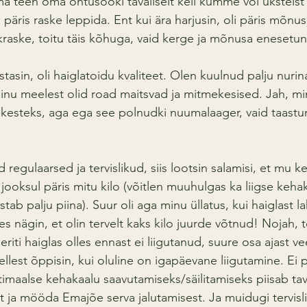
ma teen oma õhtusööki tavaliselt kell kümme või üksteist õ
päris raske leppida. Ent kui ära harjusin, oli päris mõnu
kraske, toitu täis kõhuga, vaid kerge ja mõnusa enesetu
stasin, oli haiglatoidu kvaliteet. Olen kuulnud palju nurina
minu meelest olid road maitsvad ja mitmekesised. Jah, min
ikesteks, aga ega see polnudki nuumalaager, vaid taastu
 regulaarsed ja tervislikud, siis lootsin salamisi, et mu 
jooksul päris mitu kilo (võitlen muuhulgas ka liigse keha
tab palju piina). Suur oli aga minu üllatus, kui haiglast l
 nägin, et olin tervelt kaks kilo juurde võtnud! Nojah, toi
eriti haiglas olles ennast ei liigutanud, suure osa ajast v
llest õppisin, kui oluline on igapäevane liigutamine. Ei 
timaalse kehakaalu saavutamiseks/säilitamiseks piisab tava
 ja mööda Emajõe serva jalutamisest. Ja muidugi tervislik