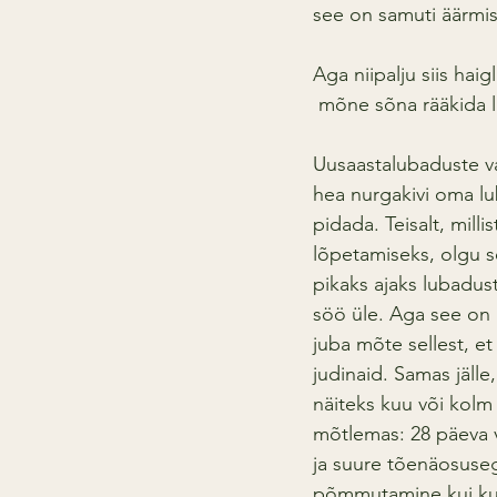
see on samuti äärmise
Aga niipalju siis haig
 mõne sõna rääkida l
Uusaastalubaduste va
hea nurgakivi oma lu
pidada. Teisalt, mill
lõpetamiseks, olgu s
pikaks ajaks lubadust
söö üle. Aga see on l
juba mõte sellest, e
judinaid. Samas jälle
näiteks kuu või kolm
mõtlemas: 28 päeva v
ja suure tõenäosuseg
põmmutamine kui kuna