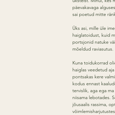
üksteist. Minul, kes 
päevakavaga alguses 
sai poetud mitte rän
Üks asi, mille üle ime
haiglatoidust, kuid 
portsjonid natuke vä
mõeldud raviasutus.
Kuna toidukorrad olid
haiglas veedetud aja 
pontsakas kere valmis
kodus ennast kaaludes
tervislik, aga ega ma 
niisama lebotades. Se
jõusaalis rassima, op
võimlemisharjutustest