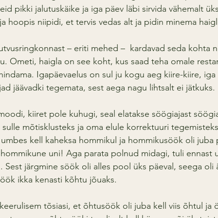
id pikki jalutuskäike ja iga päev läbi sirvida vähemalt ük
ja hoopis niipidi, et tervis vedas alt ja pidin minema haig
tutvusringkonnast – eriti mehed –  kardavad seda kohta n
. Ometi, haigla on see koht, kus saad teha omale restar
ndama. Igapäevaelus on sul ju kogu aeg kiire-kiire, iga
jad jäävadki tegemata, sest aega nagu lihtsalt ei jätkuks.
moodi, kiiret pole kuhugi, seal elatakse söögiajast söögia
sulle mõtisklusteks ja oma elule korrektuuri tegemisteks.
ti umbes kell kaheksa hommikul ja hommikusöök oli juba 
 hommikune uni! Aga parata polnud midagi, tuli ennast 
 Sest järgmine söök oli alles pool üks päeval, seega oli 
öök ikka kenasti kõhtu jõuaks.
keerulisem tõsiasi, et õhtusöök oli juba kell viis õhtul ja