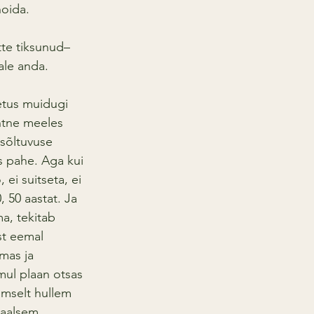
hoida.
ätte tiksunud– 
ale anda.
etus muidugi 
htne meeles 
 sõltuvuse 
s pahe. Aga kui 
ei suitseta, ei 
 50 aastat. Ja 
a, tekitab 
st eemal 
mas ja 
mul plaan otsas 
lmselt hullem 
naalsem 