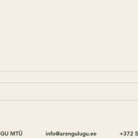
Raha kipub enne palgapäeva otsa
Hamba
saama?
kodus
leeve
Peaaegu igaüks meist on
Pole 
vähemalt korra elus vaadanud
kui h
pangakontot ja mõelnud: "Kuhu
ärkas
see raha küll jälle kadus?"
ringu
Palgapäev (või mõni muu päev
tilku
kui raha laekus) tundus alles eile,
vedel
kuid nüüd on ees veel nä
vaada
ULUGU MTÜ
info@arengulugu.ee
+372 588