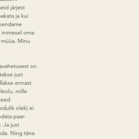
id järjest 
akata ja kui 
pikendame 
l inimesel oma 
 müüa. Minu 
tavahetusest on 
akse just 
llakse ennast 
eolu, mille 
Need 
dulik olek) ei 
odata paar-
 Ja just 
nda. Ning täna 