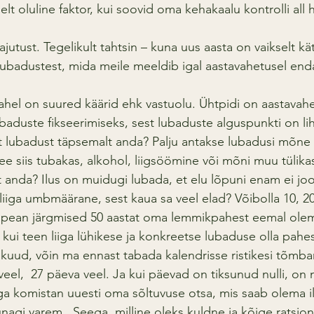
lt oluline faktor, kui soovid oma kehakaalu kontrolli all 
lajutust. Tegelikult tahtsin – kuna uus aasta on vaikselt k
ubadustest, mida meile meeldib igal aastavahetusel end
hel on suured käärid ehk vastuolu. Ühtpidi on aastavah
baduste fikseerimiseks, sest lubaduste alguspunkti on li
ist lubadust täpsemalt anda? Palju antakse lubadusi mõne
ee siis tubakas, alkohol, liigsöömine või mõni muu tülika
 anda? Ilus on muidugi lubada, et elu lõpuni enam ei joo, 
iiga umbmäärane, sest kaua sa veel elad? Võibolla 10, 20,
t pean järgmised 50 aastat oma lemmikpahest eemal olem
, kui teen liiga lühikese ja konkreetse lubaduse olla pahe
 kuud, võin ma ennast tabada kalendrisse ristikesi tõmba
eel,  27 päeva veel. Ja kui päevad on tiksunud nulli, on 
a komistan uuesti oma sõltuvuse otsa, mis saab olema i
gi varem.  Seega, milline oleks kuldne ja kõige ratsio