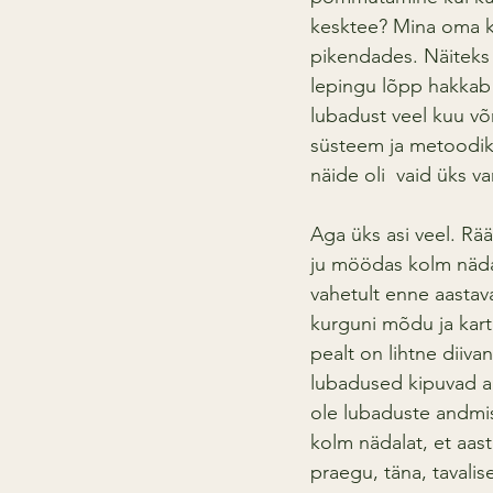
kesktee? Mina oma k
pikendades. Näiteks 
lepingu lõpp hakkab 
lubadust veel kuu võ
süsteem ja metoodik
näide oli  vaid üks va
Aga üks asi veel. Rä
ju möödas kolm nädal
vahetult enne aastav
kurguni mõdu ja kartu
pealt on lihtne diiva
lubadused kipuvad ag
ole lubaduste andmis
kolm nädalat, et aast
praegu, täna, tavalis