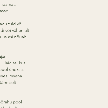
s raamat.
lasse.
agu tuld või 
di või vähemalt 
 uus asi nõuab 
jani. 
 Haiglas, kus 
pool üheksa. 
unesilmsena 
äärmiselt 
 öörahu pool 