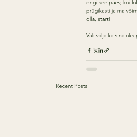
ongi see päev, kui l
prügikasti ja ma või
olla, start!
Vali välja ka sina ü
Recent Posts