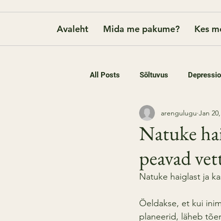
Avaleht
Mida me pakume?
Kes m
All Posts
Sõltuvus
Depressi
arengulugu
Jan 20,
Natuke hai
peavad vet
Natuke haiglast ja k
Öeldakse, et kui inim
planeerid, läheb tõen