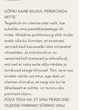
SÕPRU SAAB VALIDA, PEREKONDA 
MITTE
Tegelikult on olemas alati valik, kas 
suhelda oma perelähedastega või 
mitte. Mistahes psühholoog võib mulle 
toeks olla kui kinnitan, et enamasti 
vennad-õed kasvavadki üles omavahel 
võisteldes. Ja mõnikord on su 
vanemad küll toetavad ja sõbralikud, 
ent nad ei oska seda välja näidata ja 
tunduvad seega tõrjuvad. Tõsi, sa ei saa 
endale valida uut ema, aga alati on 
olemas võimalus, et isegi siis kui te 
lähedaselt ei suhtle, on ta sinu üks 
parimaid sõpru.
PÜÜA TEHA NII, ET SINU PEREKOND 
OLEKSID PARIMAD SÕBRAD SINU 