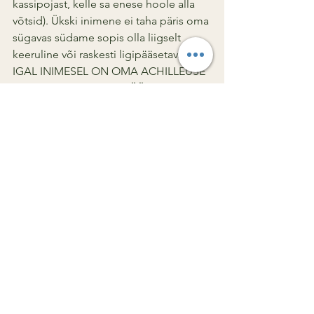
kassipojast, kelle sa enese hoole alla 
võtsid). Ükski inimene ei taha päris oma 
sügavas südame sopis olla liigselt 
keeruline või raskesti ligipääsetav.
IGAL INIMESEL ON OMA ACHILLEUSE 
KAND, MILLE KAUDU PÄÄSEB TEMANI.
HEA TÖÖ RÄÄGIB ISEENDA EEST.
Mõnikord küll, aga ei maksa arvata, et 
su ülemus alati kõike märkab või 
sõbrale tehtud heategu talle teatavaks 
saab. Ja kui nii juhtub, oled õnnetu, et 
sind ei märgatud, et sinu tublit tööd ei 
tunnustatud. Metsa see vaga 
tagasihoidlikkus! Kui oled millegi 
toredaga hakkama saanud, löö igal 
juhul trummi ja teavitada Universumit 
oma vägitembust! Kaasaegses 
maailmas on meie ümber nii palju 