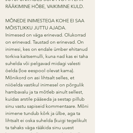
RÄÄKIMINE HÕBE, VAIKIMINE KULD.
MÕNEDE INIMESTEGA KOHE EI SAA 
MÕISTLIKKU JUTTU AJADA.
Inimesed on väga erinevad. Olukorrad 
on erinevad. Taustad on erinevad. On 
inimesi, kes on endale ümber ehitanud 
torkiva kaitsemulli, kuna nad kas ei taha 
suhelda või pelgavad midagi valesti 
öelda (loe eespool olevat kama). 
Mõnikord on asi lihtsalt selles, et 
niiöelda vastikul inimesel on põrgulik 
hambavalu ja ta mõtleb ainult sellest, 
kuidas arstile pääseda ja sestap pillub 
sinu vastu sapiseid kommentaare. Mõni 
inimene tundub kõrk ja ülbe, aga ta 
lihtsalt ei oska suhelda (kuigi tegelikult 
ta tahaks väga rääkida sinu uuest 