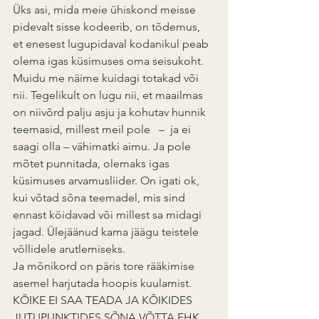
Üks asi, mida meie ühiskond meisse 
pidevalt sisse kodeerib, on tõdemus, 
et enesest lugupidaval kodanikul peab 
olema igas küsimuses oma seisukoht. 
Muidu me näime kuidagi totakad või 
nii. Tegelikult on lugu nii, et maailmas 
on niivõrd palju asju ja kohutav hunnik 
teemasid, millest meil pole   –  ja ei 
saagi olla – vähimatki aimu. Ja pole 
mõtet punnitada, olemaks igas 
küsimuses arvamusliider. On igati ok, 
kui võtad sõna teemadel, mis sind 
ennast köidavad või millest sa midagi 
jagad. Ülejäänud kama jäägu teistele 
võllidele arutlemiseks.
Ja mõnikord on päris tore rääkimise 
asemel harjutada hoopis kuulamist. 
KÕIKE EI SAA TEADA JA KÕIKIDES 
JUTUPUNKTIDES SÕNA VÕTTA EHK 