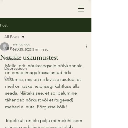
Post
All Posts
arengulugu
All Posts
Sep 25, 2022
5 min read
Natuke uskumustest
Sõltuvus
Meile, eriti nõukaaegsele põlvkonnale, 
Depressioon
on emapiimaga kaasa antud rida 
Relax
uskumisi, mis on nii kivisse raiutud, et 
meil on raske neid isegi kahtluse alla 
seada. Näiteks see, et abi palumine 
tähendab nõrkust või et (tugevad) 
mehed ei nuta. Põrgusse kõik!
Tegelikult on elu palju mitmekihilisem 
ja meie enda hingetervisele tuleb 