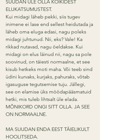
SUUDAN ÜLE OLLA KÕIKIDEST 
ELUKATSUMUSTEST.
Kui midagi läheb pekki, siis tugev 
inimene ei lase end sellest heidutada ja 
läheb oma eluga edasi, nagu poleks 
midagi juhtunud. Nii, eks? Vale! Ka 
rikkad nutavad, nagu öeldakse. Kui 
midagi on elus läinud nii, nagu sa pole 
soovinud, on täiesti normaalne, et see 
kisub hetkeks moti maha. Või teeb sind 
üdini kurvaks, kurjaks, pahuraks, võtab 
igasuguse tegutsemise tuju. Jällegi, 
see on elamise üks möödapääsmatuid 
hetki, mis tuleb lihtsalt üle elada. 
MÕNIKORD ONGI SITT OLLA. JA SEE 
ON NORMAALNE.
MA SUUDAN ENDA EEST TÄIELIKULT 
HOOLITSEDA.