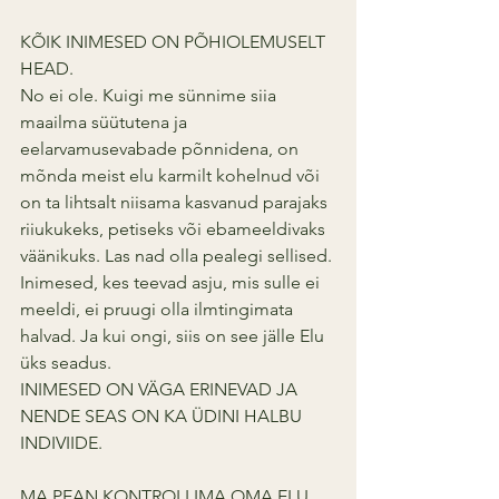
KÕIK INIMESED ON PÕHIOLEMUSELT 
HEAD.
No ei ole. Kuigi me sünnime siia 
maailma süütutena ja 
eelarvamusevabade põnnidena, on 
mõnda meist elu karmilt kohelnud või 
on ta lihtsalt niisama kasvanud parajaks 
riiukukeks, petiseks või ebameeldivaks 
väänikuks. Las nad olla pealegi sellised. 
Inimesed, kes teevad asju, mis sulle ei 
meeldi, ei pruugi olla ilmtingimata 
halvad. Ja kui ongi, siis on see jälle Elu 
üks seadus.
INIMESED ON VÄGA ERINEVAD JA 
NENDE SEAS ON KA ÜDINI HALBU 
INDIVIIDE.
MA PEAN KONTROLLIMA OMA ELU 