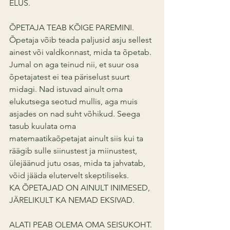
ELUS.
ÕPETAJA TEAB KÕIGE PAREMINI.
Õpetaja võib teada paljusid asju sellest 
ainest või valdkonnast, mida ta õpetab. 
Jumal on aga teinud nii, et suur osa 
õpetajatest ei tea päriselust suurt 
midagi. Nad istuvad ainult oma 
elukutsega seotud mullis, aga muis 
asjades on nad suht võhikud. Seega 
tasub kuulata oma 
matemaatikaõpetajat ainult siis kui ta 
räägib sulle siinustest ja miinustest, 
ülejäänud jutu osas, mida ta jahvatab, 
võid jääda elutervelt skeptiliseks. 
KA ÕPETAJAD ON AINULT INIMESED, 
JÄRELIKULT KA NEMAD EKSIVAD.
ALATI PEAB OLEMA OMA SEISUKOHT.