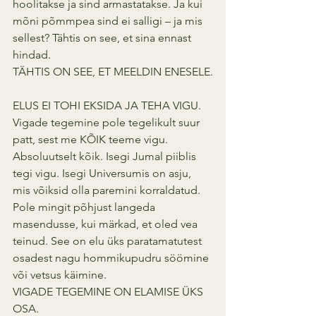
hoolitakse ja sind armastatakse. Ja kui 
mõni põmmpea sind ei salligi – ja mis 
sellest? Tähtis on see, et sina ennast 
hindad.
TÄHTIS ON SEE, ET MEELDIN ENESELE.
ELUS EI TOHI EKSIDA JA TEHA VIGU.
Vigade tegemine pole tegelikult suur 
patt, sest me KÕIK teeme vigu. 
Absoluutselt kõik. Isegi Jumal piiblis 
tegi vigu. Isegi Universumis on asju, 
mis võiksid olla paremini korraldatud. 
Pole mingit põhjust langeda 
masendusse, kui märkad, et oled vea 
teinud. See on elu üks paratamatutest 
osadest nagu hommikupudru söömine 
või vetsus käimine. 
VIGADE TEGEMINE ON ELAMISE ÜKS 
OSA.