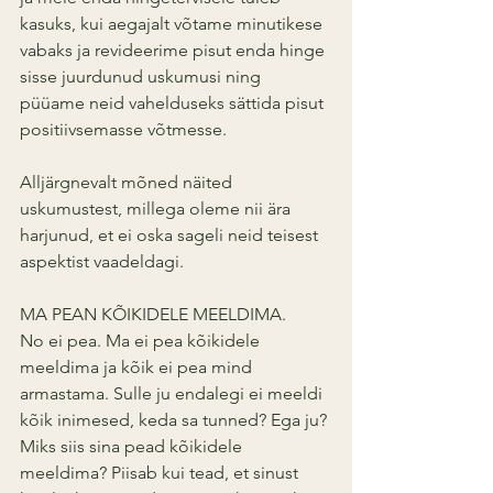
kasuks, kui aegajalt võtame minutikese 
vabaks ja revideerime pisut enda hinge 
sisse juurdunud uskumusi ning 
püüame neid vahelduseks sättida pisut 
positiivsemasse võtmesse. 
Alljärgnevalt mõned näited 
uskumustest, millega oleme nii ära 
harjunud, et ei oska sageli neid teisest 
aspektist vaadeldagi.
MA PEAN KÕIKIDELE MEELDIMA. 
No ei pea. Ma ei pea kõikidele 
meeldima ja kõik ei pea mind 
armastama. Sulle ju endalegi ei meeldi 
kõik inimesed, keda sa tunned? Ega ju? 
Miks siis sina pead kõikidele 
meeldima? Piisab kui tead, et sinust 