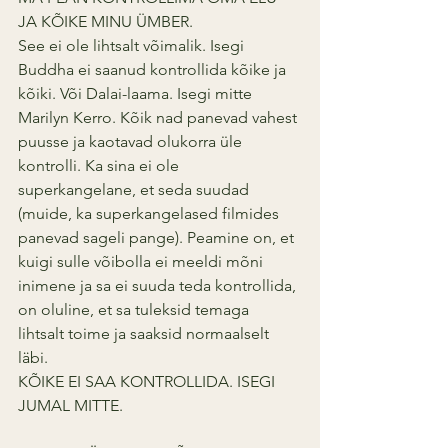
JA KÕIKE MINU ÜMBER. 
See ei ole lihtsalt võimalik. Isegi 
Buddha ei saanud kontrollida kõike ja 
kõiki. Või Dalai-laama. Isegi mitte 
Marilyn Kerro. Kõik nad panevad vahest 
puusse ja kaotavad olukorra üle 
kontrolli. Ka sina ei ole 
superkangelane, et seda suudad 
(muide, ka superkangelased filmides 
panevad sageli pange). Peamine on, et 
kuigi sulle võibolla ei meeldi mõni 
inimene ja sa ei suuda teda kontrollida, 
on oluline, et sa tuleksid temaga 
lihtsalt toime ja saaksid normaalselt 
läbi.
KÕIKE EI SAA KONTROLLIDA. ISEGI 
JUMAL MITTE.